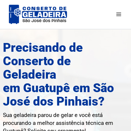
Ir
para
o
conteúdo
Precisando de
Conserto de
Geladeira
em Guatupê em São
José dos Pinhais?
Sua geladeira parou de gelar e você está
procurando a melhor assistência técnica em
Guatupê? Solicite seu orçamento!