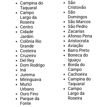
São
Campina do
Cristovão
Taquaral
São
Campo
Domingos
Largo da
São Marcos
Roseira
São Pedro
Centro
Zacarias
Cidade
Afonso Pena
Jardim
Aristocrata
Colônia Rio
Aviação
Grande
Barro Preto
Costeira
Boneca do
Cruzeiro
Iguaçu
Del Rey
Borda do
Dom Rodrigo
Campo
Iná
Cachoeira
Jurema
Campina do
Miringuava
Taquaral
Murici
Campo
Urbano
Largo da
Ouro Fino
Roseira
Parque da
Fonte