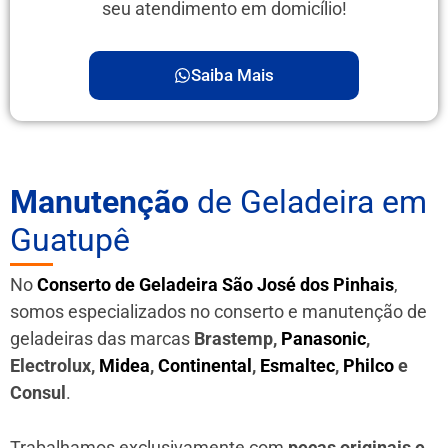
seu atendimento em domicílio!
Saiba Mais
Manutenção
de Geladeira em
Guatupê
No
Conserto de Geladeira São José dos Pinhais
,
somos especializados no conserto e manutenção de
geladeiras das marcas
Brastemp,
Panasonic
,
Electrolux,
Midea
,
Continental
,
Esmaltec
,
Philco
e
Consul
.
Trabalhamos exclusivamente com
peças originais e